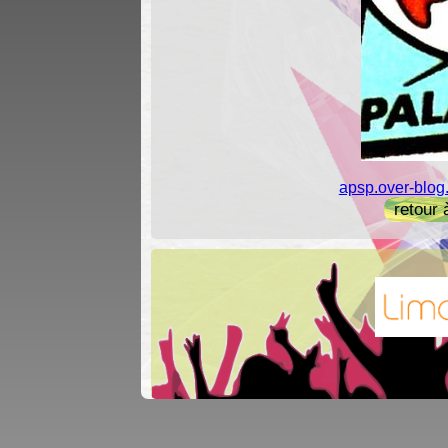
apsp.over-blog
retour 