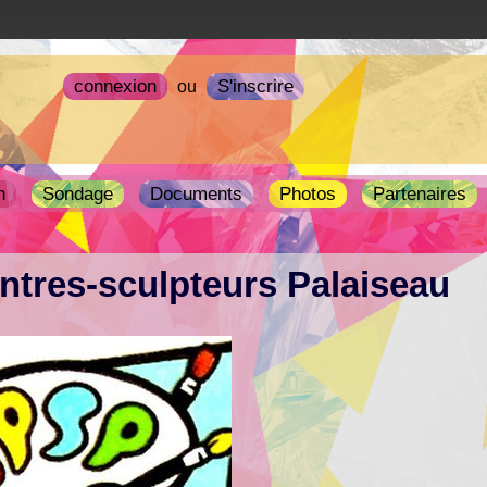
connexion
S'inscrire
ou
n
Sondage
Documents
Photos
Partenaires
ntres-sculpteurs Palaiseau