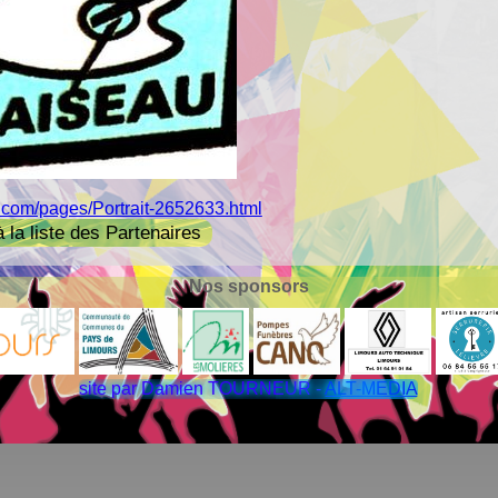
.com/pages/Portrait-2652633.html
à la liste des Partenaires
Nos sponsors
site par Damien TOURNEUR -
ALT-MEDIA