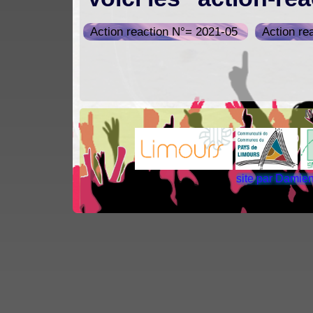
Action reaction N°= 2021-05
Action re
N
site par Dami