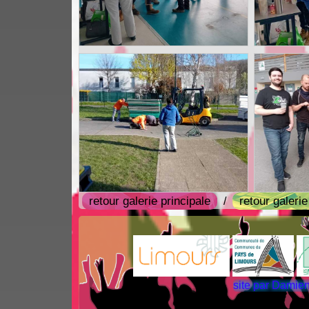
retour galerie principale
retour galeri
/
N
site par Dami