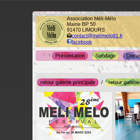
Association Méli-Mélo
Mairie BP 50
91470 LIMOURS
contact@melimelo91.fr
facebook
Présentation
Sondage
Docu
retour galerie principale
retour galeri
/