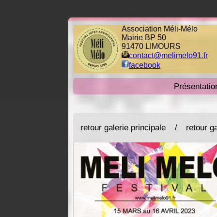
Association Méli-Mélo
Mairie BP 50
91470 LIMOURS
contact@melimelo91.fr
facebook
Présentatio
retour galerie principale
retour g
/